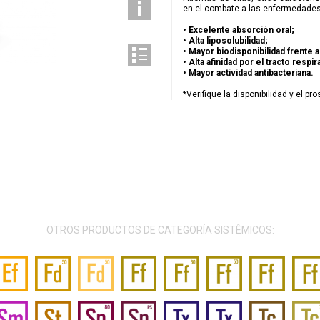
en el combate a las enfermedades 
• Excelente absorción oral;
• Alta liposolubilidad;
• Mayor biodisponibilidad frente a
• Alta afinidad por el tracto respir
• Mayor actividad antibacteriana.
*Verifique la disponibilidad y el pr
OTROS PRODUCTOS DE CATEGORÍA SISTÊMICOS: