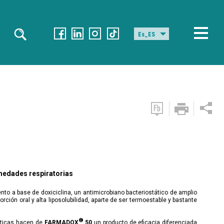
Es_ES
rmedades respiratorias
o a base de doxiciclina, un antimicrobiano bacteriostático de amplio
rción oral y alta liposolubilidad, aparte de ser termoestable y bastante
®
sticas hacen de
FARMADOX
50
un producto de eficacia diferenciada