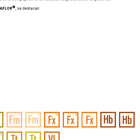
®
AFLOR
, se destacan: