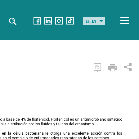
Es_ES
 base de 4% de florfenicol. Florfenicol es un antimicrobiano sintético
ia distribución por los fluidos y tejidos del organismo.
 en la célula bacteriana le otorga una excelente acción contra los
s en el complejo de enfermedades respiratorias de los porcinos.