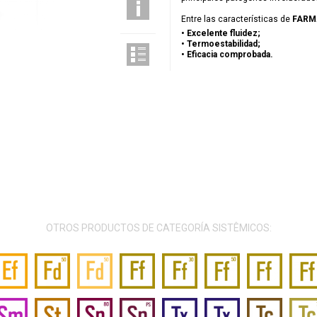
Entre las características de
FARM
• Excelente fluidez;
• Termoestabilidad;
• Eficacia comprobada.
OTROS PRODUCTOS DE CATEGORÍA SISTÊMICOS: