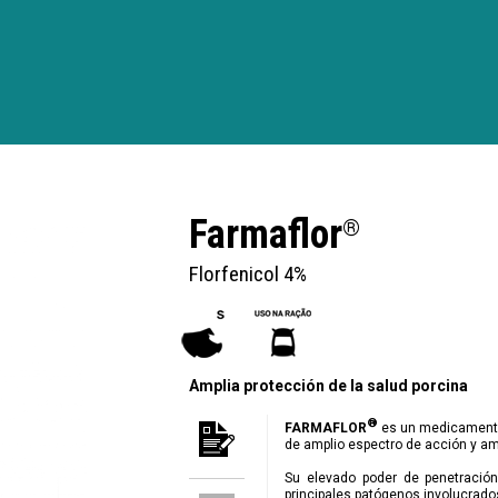
Farmaflor
®
Florfenicol 4%
Amplia protección de la salud porcina
®
FARMAFLOR
es un medicamento a
de amplio espectro de acción y ampl
Su elevado poder de penetración
principales patógenos involucrado