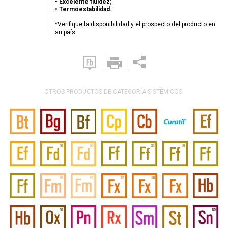
• Excelente fluidez;
• Termoestabilidad.
*Verifique la disponibilidad y el prospecto del producto en
su país.
OTROS PRODUCTOS DE CATEGORÍA SISTÊMICOS: