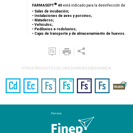
®
FARMASEPT
40
está indicado para la desinfección de:
• Salas de incubación;
• Instalaciones de aves y porcinos;
• Mataderos;
• Vehículos;
• Pediluvios e rodoluvios;
• Cajas de transporte y de almacenamiento de huevos.
OTROS PRODUCTOS DE CATEGORÍA BIOSSEGURANÇA: