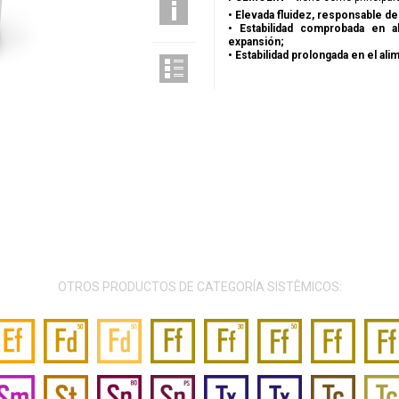
• Elevada fluidez, responsable de
• Estabilidad comprobada en 
expansión;
• Estabilidad prolongada en el ali
OTROS PRODUCTOS DE CATEGORÍA SISTÊMICOS: