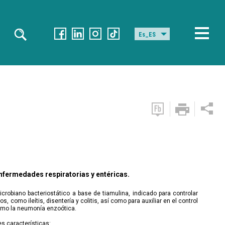
Es_ES
 enfermedades respiratorias y entéricas.
crobiano bacteriostático a base de tiamulina, indicado para controlar
 como ileítis, disentería y colitis, así como para auxiliar en el control
omo la neumonía enzoótica.
s características: