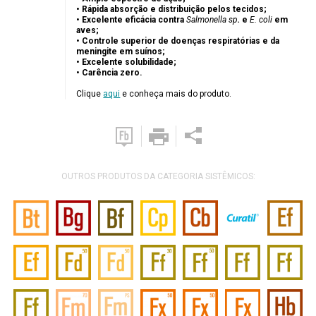
• Rápida absorção e distribuição pelos tecidos;
• Excelente eficácia contra
Salmonella sp
.
e
E. coli
em
aves;
• Controle superior de doenças respiratórias e da
meningite em suínos;
• Excelente solubilidade;
• Carência zero.
Clique
aqui
e conheça mais do produto.
OUTROS PRODUTOS DA CATEGORIA SISTÊMICOS: