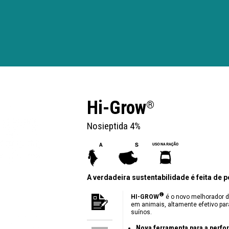
Hi-Grow
®
Nosieptida 4%
A verdadeira sustentabilidade é feita de
®
HI-GROW
é o novo melhorador d
em animais, altamente efetivo par
suínos.
Nova ferramenta para a perfo