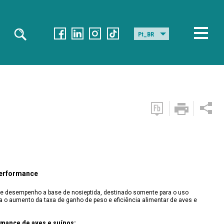
Pt_BR
 performance
e desempenho a base de nosieptida, destinado somente para o uso
a o aumento da taxa de ganho de peso e eficiência alimentar de aves e
rmance de aves e suínos;