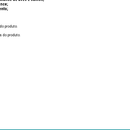
ance;
ento;
do produto.
 do produto.