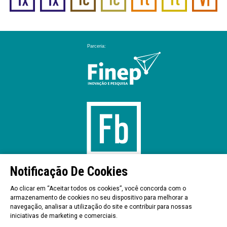
Notificação De Cookies
Ao clicar em “Aceitar todos os cookies”, você concorda com o
Praça Emílio Marconato,1000 – Galpão A3 – Jaguariúna / SP - Brasil - 13916-074
armazenamento de cookies no seu dispositivo para melhorar a
Tel: +55 (19) 3837-9900
navegação, analisar a utilização do site e contribuir para nossas
© FARMABASE 2026 - Todos os direitos reservados
iniciativas de marketing e comerciais.