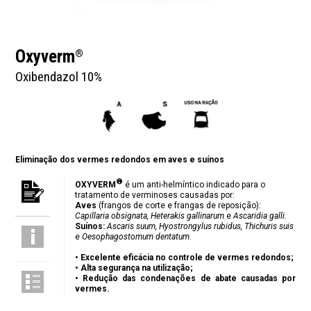
Oxyverm
®
Oxibendazol 10%
Eliminação dos vermes redondos em aves e suínos
®
OXYVERM
é um anti-helmíntico indicado para o
tratamento de verminoses causadas por:
Aves
(frangos de corte e frangas de reposição):
Capillaria obsignata, Heterakis gallinarum
e
Ascaridia galli.
Suínos:
Ascaris suum, Hyostrongylus rubidus, Thichuris suis
e
Oesophagostomum dentatum
.
• Excelente eficácia no controle de vermes redondos;
• Alta segurança na utilização;
• Redução das condenações de abate causadas por
vermes.