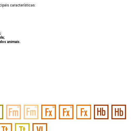
ipais características:
;
la;
dos animais.